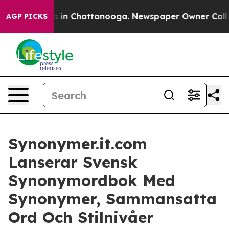
pse
Chaos in Chattanooga. Newspaper Owner Calls the 
AGP PICKS
Synonymer.it.com
Lanserar Svensk
Synonymordbok Med
Synonymer, Sammansatta
Ord Och Stilnivåer