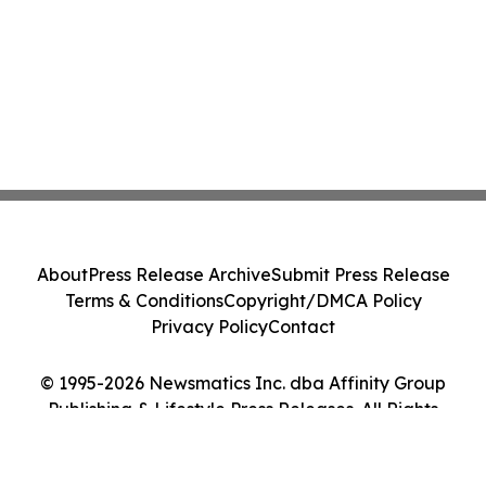
About
Press Release Archive
Submit Press Release
Terms & Conditions
Copyright/DMCA Policy
Privacy Policy
Contact
© 1995-2026 Newsmatics Inc. dba Affinity Group
Publishing & Lifestyle Press Releases. All Rights
Reserved.
Cookie Settings / Your Privacy Choices