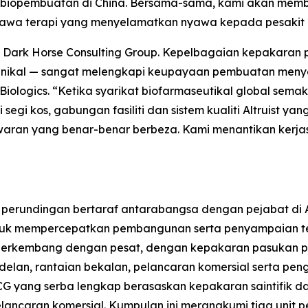
biopembuatan di China. Bersama-sama, kami akan mem
awa terapi yang menyelamatkan nyawa kepada pesakit d
n Dark Horse Consulting Group. Kepelbagaian kepakara
inikal — sangat melengkapi keupayaan pembuatan menyelur
 Biologics. “Ketika syarikat biofarmaseutikal global sem
ri segi kos, gabungan fasiliti dan sistem kualiti Altruist
aran yang benar-benar berbeza. Kami menantikan kerja
i perundingan bertaraf antarabangsa dengan pejabat di 
tuk mempercepatkan pembangunan serta penyampaian ter
 berkembang dengan pesat, dengan kepakaran pasukan per
modelan, rantaian bekalan, pelancaran komersial serta p
 yang serba lengkap berasaskan kepakaran saintifik dan
ncaran komersial. Kumpulan ini merangkumi tiga unit p