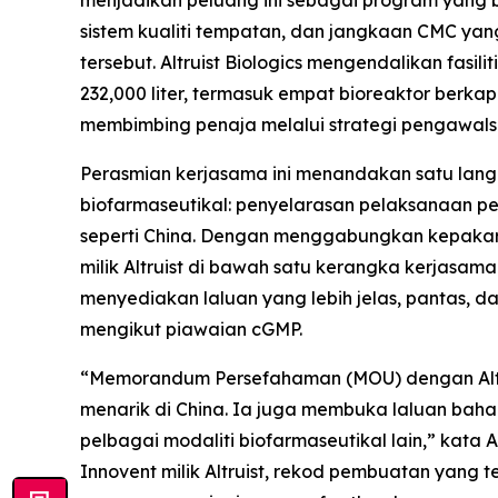
menjadikan peluang ini sebagai program yang
sistem kualiti tempatan, dan jangkaan CMC yan
tersebut. Altruist Biologics mengendalikan fas
232,000 liter, termasuk empat bioreaktor ber
membimbing penaja melalui strategi pengawals
Perasmian kerjasama ini menandakan satu lan
biofarmaseutikal: penyelarasan pelaksanaan 
seperti China. Dengan menggabungkan kepakar
milik Altruist di bawah satu kerangka kerjasa
menyediakan laluan yang lebih jelas, pantas,
mengikut piawaian cGMP.
“Memorandum Persefahaman (MOU) dengan Altr
menarik di China. Ia juga membuka laluan bahar
pelbagai modaliti biofarmaseutikal lain,” kata
Innovent milik Altruist, rekod pembuatan yang 