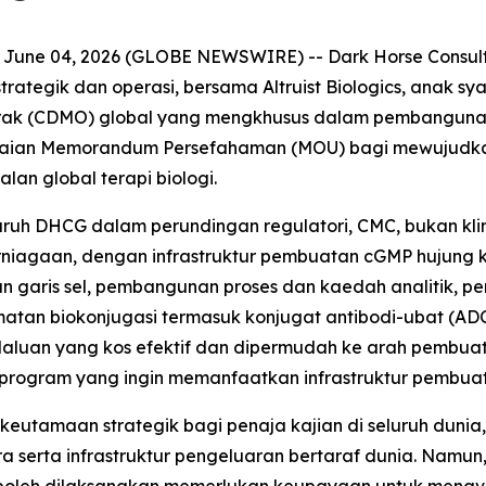
 June 04, 2026 (GLOBE NEWSWIRE) -- Dark Horse Consul
ategik dan operasi, bersama Altruist Biologics, anak syar
ak (CDMO) global yang mengkhusus dalam pembangunan
raian Memorandum Persefahaman (MOU) bagi mewujudkan
n global terapi biologi.
h DHCG dalam perundingan regulatori, CMC, bukan klinika
rniagaan, dengan infrastruktur pembuatan cGMP hujung ke h
n garis sel, pembangunan proses dan kaedah analitik, p
atan biokonjugasi termasuk konjugat antibodi-ubat (ADC
uan yang kos efektif dan dipermudah ke arah pembuatan
rogram yang ingin memanfaatkan infrastruktur pembuatan
 keutamaan strategik bagi penaja kajian di seluruh dunia
 serta infrastruktur pengeluaran bertaraf dunia. Namun, 