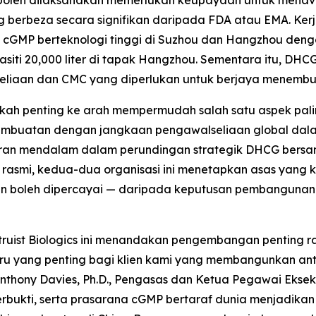
 boleh dilaksanakan memerlukan keupayaan untuk menav
g berbeza secara signifikan daripada FDA atau EMA. Ker
iliti cGMP berteknologi tinggi di Suzhou dan Hangzhou de
kapasiti 20,000 liter di tapak Hangzhou. Sementara itu
eliaan dan CMC yang diperlukan untuk berjaya menembus
gkah penting ke arah mempermudah salah satu aspek p
pembuatan dengan jangkaan pengawalseliaan global dal
an mendalam dalam perundingan strategik DHCG bersam
ma rasmi, kedua-dua organisasi ini menetapkan asas yang
 dan boleh dipercayai — daripada keputusan pembanguna
uist Biologics ini menandakan pengembangan penting r
u yang penting bagi klien kami yang membangunkan antib
 Anthony Davies, Ph.D., Pengasas dan Ketua Pegawai Eksek
terbukti, serta prasarana cGMP bertaraf dunia menjadika