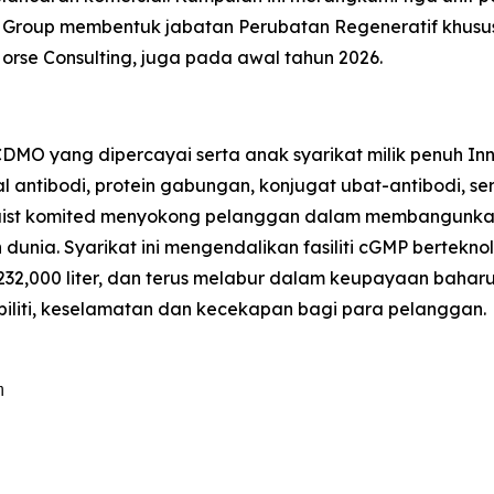
re Group membentuk jabatan Perubatan Regeneratif khus
orse Consulting, juga pada awal tahun 2026.
 CDMO yang dipercayai serta anak syarikat milik penuh 
 antibodi, protein gabungan, konjugat ubat-antibodi, se
Altruist komited menyokong pelanggan dalam membangunk
uh dunia. Syarikat ini mengendalikan fasiliti cGMP bertek
 232,000 liter, dan terus melabur dalam keupayaan bah
sibiliti, keselamatan dan kecekapan bagi para pelanggan.

