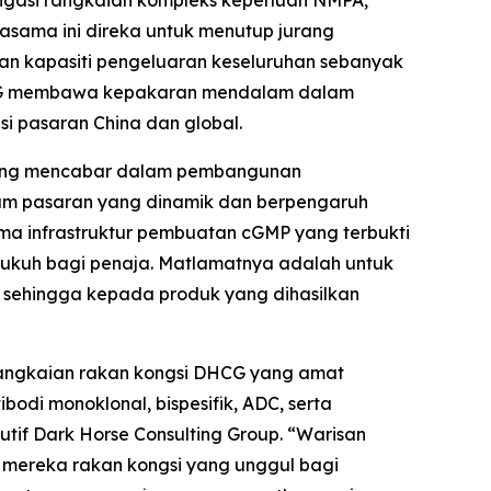
igasi rangkaian kompleks keperluan NMPA,
jasama ini direka untuk menutup jurang
ngan kapasiti pengeluaran keseluruhan sebanyak
, DHCG membawa kepakaran mendalam dalam
i pasaran China dan global.
aling mencabar dalam pembangunan
am pasaran yang dinamik dan berpengaruh
a infrastruktur pembuatan cGMP yang terbukti
 kukuh bagi penaja. Matlamatnya adalah untuk
n sehingga kepada produk yang dihasilkan
angkaian rakan kongsi DHCG yang amat
odi monoklonal, bispesifik, ADC, serta
utif Dark Horse Consulting Group. “Warisan
n mereka rakan kongsi yang unggul bagi