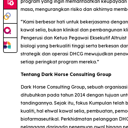
program yang ingin memanfaatkan keupayaan 
masa, mengurangkan risiko dan akhirnya memb
“Kami berbesar hati untuk bekerjasama denga
kawal selia, bukan klinikal dan pembangunan kl
Pengerusi dan Ketua Pegawai Eksekutif Altruist
biologi yang berkualiti tinggi serta berkesan da
strategik dan operasi DHCG mewujudkan penaw
setiap peringkat program mereka.”
Tentang Dark Horse Consulting Group
Dark Horse Consulting Group, sebuah organisas
ditubuhkan pada tahun 2014 dengan tujuan un
tandingannya. Sejak itu, fokus Kumpulan telah
kualiti, hal ehwal kawal selia, pembuatan, pe
biofarmaseutikal. Perkhidmatan pelanggan DHCG
pelanggan daripada penemuan awal hingga pela