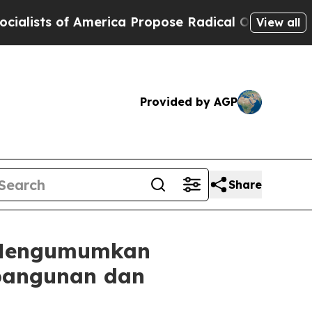
s of America Propose Radical Overhaul of US Go
View all
Provided by AGP
Share
s Mengumumkan
bangunan dan