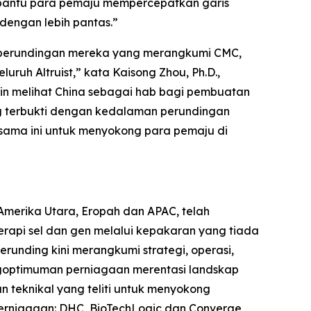
bantu para pemaju mempercepatkan garis
engan lebih pantas.”
n perundingan mereka yang merangkumi CMC,
uh Altruist,” kata Kaisong Zhou, Ph.D.,
akin melihat China sebagai hab bagi pembuatan
 yang terbukti dengan kedalaman perundingan
sama ini untuk menyokong para pemaju di
Amerika Utara, Eropah dan APAC, telah
api sel dan gen melalui kepakaran yang tiada
unding kini merangkumi strategi, operasi,
engoptimuman perniagaan merentasi landskap
 teknikal yang teliti untuk menyokong
erniagaan: DHC, BioTechLogic dan Converge