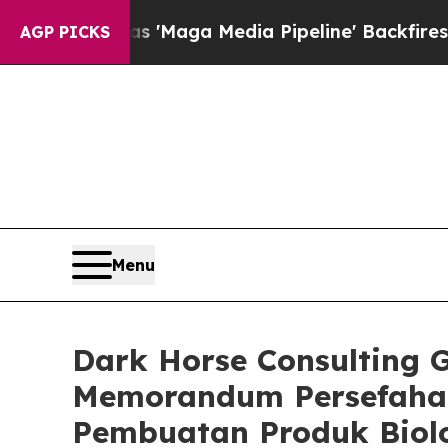
Quiet as 'Maga Media Pipeline' Backfires Amid R
AGP PICKS
Menu
Dark Horse Consulting 
Memorandum Persefaha
Pembuatan Produk Biolo