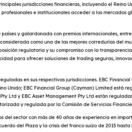
cipales jurisdicciones financieras, incluyendo el Reino Un
as, profesionales e institucionales acceder a los mercados
0 países y galardonada con premios internacionales, entre 
considerada como una de las mejores corredurías del mun
a posición regulatoria y su compromiso con la transparenc
cidad para ofrecer soluciones de trading seguras, innovad
 reguladas en sus respectivas jurisdicciones. EBC Financia
no Unido; EBC Financial Group (Cayman) Limited está reg
 Pty Ltd y EBC Asset Management Pty Ltd están reguladas 
torizada y regulada por la Comisión de Servicios Financie
s del sector con más de 40 años de experiencia en import
uerdo del Plaza y la crisis del franco suizo de 2015 hast