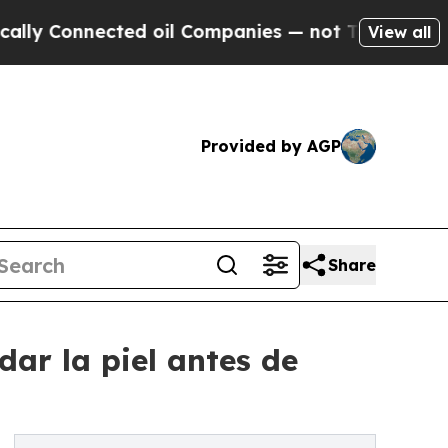
onnected oil Companies — not Taxpayers — the Ch
View all
Provided by AGP
Share
ar la piel antes de