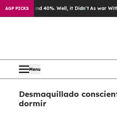
Around 40%. Well, it Didn’t
As war With Iran Dr
AGP PICKS
Menu
Desmaquillado conscient
dormir