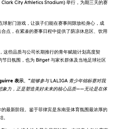
ity Athletics Stadium) 举行，为期三天的赛
点球射门游戏，让孩子们能在赛事间隙放松身心，成
捷的集合点，在紧凑的赛事日程中提供了荫凉休息区、饮用
事，这些品质与公司长期推行的青年赋能计划高度契
氛围，也为 Bitget 与家长群体及当地足球社区
guirre 表示
。
“能够参与 LALIGA 青少年锦标赛对我
想象力，正是塑造美好未来的核心品质——无论是在体
化合作的最新阶段。鉴于菲律宾是东南亚体育氛围最浓厚的
结。