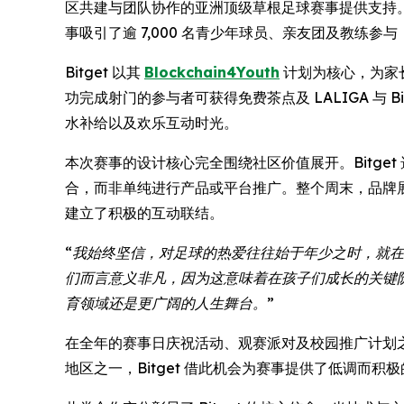
区共建与团队协作的亚洲顶级草根足球赛事提供支持。本次赛事于 1
事吸引了逾 7,000 名青少年球员、亲友团及教练
Bitget 以其
Blockchain4Youth
计划为核心，为家
功完成射门的参与者可获得免费茶点及 LALIGA 与
水补给以及欢乐互动时光。
本次赛事的设计核心完全围绕社区价值展开。Bitg
合，而非单纯进行产品或平台推广。整个周末，品牌展
建立了积极的互动联结。
“我始终坚信，对足球的热爱往往始于年少之时，就在
们而言意义非凡，因为这意味着在孩子们成长的关键
育领域还是更广阔的人生舞台。”
在全年的赛事日庆祝活动、观赛派对及校园推广计划之后，
地区之一，Bitget 借此机会为赛事提供了低调而