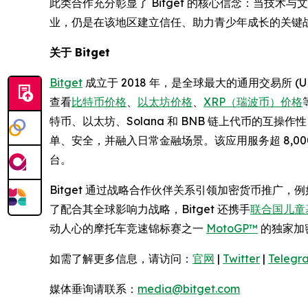
此类合作充分彰显了 Bitget 的核心信念：当技术
业，仍是在该地区建立信任、助力青少年成长的关键
关于 Bitget
Bitget
成立于 2018 年，是全球最大的通用交易所 
查看
比特币价格
、
以太坊价格
、
XRP（瑞波币）价格
特币、以太坊、Solana 和 BNB 链上代币的互
单、安全，并融入日常金融场景。该应用服务超 8,
台。
Bitget 通过战略合作伙伴关系引领加密货币推广，
了配合其全球影响力战略，Bitget 还携手
联合国儿童基
动人心的摩托车竞速锦标赛之一
MotoGP™
的独家加
如需了解更多信息，请访问：
官网
|
Twitter
|
Telegr
媒体垂询请联系：
media@bitget.com