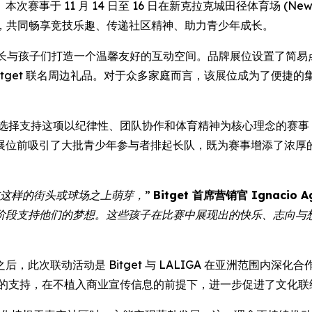
1 月 14 日至 16 日在新克拉克城田径体育场 (New Clark C
参与，共同畅享竞技乐趣、传递社区精神、助力青少年成长。
长与孩子们打造一个温馨友好的互动空间。品牌展位设置了简易
 Bitget 联名周边礼品。对于众多家庭而言，该展位成为了便
et 选择支持这项以纪律性、团队协作和体育精神为核心理念的赛
位前吸引了大批青少年参与者排起长队，既为赛事增添了浓厚的节日
这样的街头或球场之上萌芽，”
Bitget 首席营销官 Ignacio A
阶段支持他们的梦想。这些孩子在比赛中展现出的快乐、志向与
此次联动活动是 Bitget 与 LALIGA 在亚洲范围内深
积极的支持，在不植入商业宣传信息的前提下，进一步促进了文化联