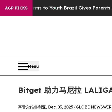
bate Harms to Youth
Brazil Gives Parents Social 
AGP PICKS
Menu
Bitget 助力马尼拉 LA
塞舌尔维多利亚, Dec. 03, 2025 (GLOBE NEWSW