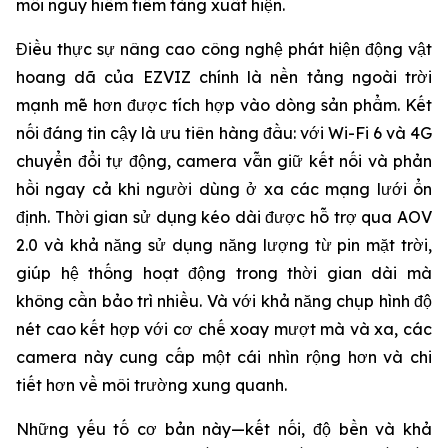
mối nguy hiểm tiềm tàng xuất hiện.
Điều thực sự nâng cao công nghệ phát hiện động vật
hoang dã của EZVIZ chính là nền tảng ngoài trời
mạnh mẽ hơn được tích hợp vào dòng sản phẩm. Kết
nối đáng tin cậy là ưu tiên hàng đầu: với Wi-Fi 6 và 4G
chuyển đổi tự động, camera vẫn giữ kết nối và phản
hồi ngay cả khi người dùng ở xa các mạng lưới ổn
định. Thời gian sử dụng kéo dài được hỗ trợ qua AOV
2.0 và khả năng sử dụng năng lượng từ pin mặt trời,
giúp hệ thống hoạt động trong thời gian dài mà
không cần bảo trì nhiều. Và với khả năng chụp hình độ
nét cao kết hợp với cơ chế xoay mượt mà và xa, các
camera này cung cấp một cái nhìn rộng hơn và chi
tiết hơn về môi trường xung quanh.
Những yếu tố cơ bản này—kết nối, độ bền và khả