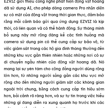
EZVIZ giới thiệu công nghệ phát hiện động vật hoang
dã sử dụng AI, cho phép dòng camera Pro nhận diện
sự có mặt của động vật trong thời gian thực, đảm bảo
rằng mỗi cảnh báo gửi qua ứng dụng EZVIZ là kịp
thời, có liên quan và có thể hành động. Sự thông minh
bổ sung này mở rộng đáng kể các tình huống mà
camera sử dụng pin có thể cung cấp sự bảo vệ, từ
việc giám sát trong các hộ gia đình thông thường đến
những khu vực gần thiên nhiên hoặc những nơi có sự
di chuyển ngẫu nhiên của động vật hoang dã. Nó
mang lại sự yên tâm cho cộng đồng người dùng rộng
lớn hơn, từ những người sống gần các khu vực mở
rộng cho đến những người giám sát các không gian
ngoài trời chung, bằng cách cung cấp tín hiệu sớm
hơn, bối cảnh rõ ràng hơn, và sự tự tin trong việc hiểu
những gì đang diễn ra xung quanh họ trước khi các