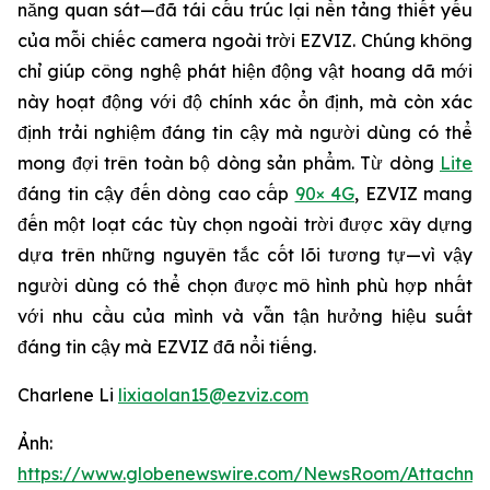
năng quan sát—đã tái cấu trúc lại nền tảng thiết yếu
của mỗi chiếc camera ngoài trời EZVIZ. Chúng không
chỉ giúp công nghệ phát hiện động vật hoang dã mới
này hoạt động với độ chính xác ổn định, mà còn xác
định trải nghiệm đáng tin cậy mà người dùng có thể
mong đợi trên toàn bộ dòng sản phẩm. Từ dòng
Lite
đáng tin cậy đến dòng cao cấp
90× 4G
, EZVIZ mang
đến một loạt các tùy chọn ngoài trời được xây dựng
dựa trên những nguyên tắc cốt lõi tương tự—vì vậy
người dùng có thể chọn được mô hình phù hợp nhất
với nhu cầu của mình và vẫn tận hưởng hiệu suất
đáng tin cậy mà EZVIZ đã nổi tiếng.
Charlene Li
lixiaolan15@ezviz.com
Ảnh:
https://www.globenewswire.com/NewsRoom/Attachme