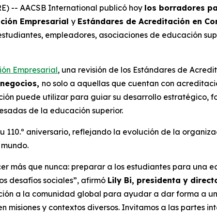
) -- AACSB International publicó hoy
los borradores pa
ación Empresarial
y
Estándares de Acreditación en Co
estudiantes, empleadores, asociaciones de educación sup
ión Empresarial
, una revisión de los Estándares de Acred
 negocios,
no solo a aquellas que cuentan con acreditac
ución puede utilizar para guiar su desarrollo estratégico
resadas de la educación superior.
10.º aniversario, reflejando la evolución de la organizac
l mundo.
cer más que nunca: preparar a los estudiantes para una
los desafíos sociales”, afirmó
Lily Bi, presidenta y direc
ación a la comunidad global para ayudar a dar forma a u
n misiones y contextos diversos. Invitamos a las partes i