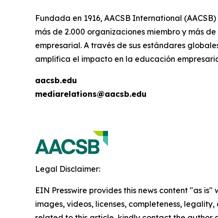
Fundada en 1916, AACSB International (AACSB) c
más de 2.000 organizaciones miembro y más de 
empresarial. A través de sus estándares globales
amplifica el impacto en la educación empresaria
aacsb.edu
mediarelations@aacsb.edu
Legal Disclaimer:
EIN Presswire provides this news content "as is" 
images, videos, licenses, completeness, legality, o
related to this article, kindly contact the author