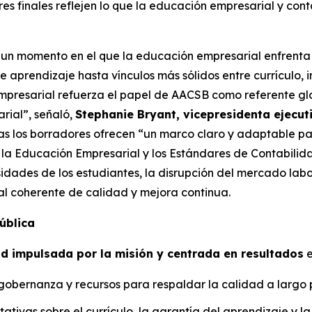
s finales reflejen lo que la educación empresarial y cont
un momento en el que la educación empresarial enfrenta u
 aprendizaje hasta vínculos más sólidos entre currículo, i
presarial refuerza el papel de AACSB como referente glob
rial”, señaló,
Stephanie Bryant, vicepresidenta ejecut
as los borradores ofrecen “un marco claro y adaptable pa
 la Educación Empresarial y los Estándares de Contabilid
esidades de los estudiantes, la disrupción del mercado lab
l coherente de calidad y mejora continua.
ública
ad impulsada por la misión y centrada en resultados
e
 gobernanza y recursos para respaldar la calidad a largo 
ativas sobre el currículo, la garantía del aprendizaje y la 