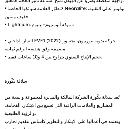
واجهة منفصلة بصريًا عن الهيكل تمنح الساعة تأثير الحجم المعلّق.
• تطوّر العلامة سبائكها الخاصة:• Neoralite: بوليمر عالي التقنية،
خفيف ومتين
• Lightnium: سبيكة ألومنيوم–ليثيوم
• العيار الداخلي FVF1 (2022): حركة يدوية بتوربيون، بجسور
مصممة وفق هندسة الرقم ثمانية.
• حجم الإنتاج السنوي يتراوح بين 4 و10 ساعات فقط.
سلالة بكّورة
تُعد سلالة بكّورة الشركة المالكة والمديرة لمجموعة واسعة من
المشاريع والعلامات الراقية التي تجمع بين الابتكار، الفخامة،
والرؤية الطليعية.
وتعتمد في أعمالها على الابتكار والتطوير كأساس لتقديم تجارب