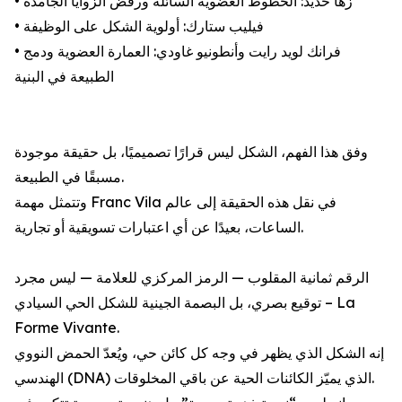
• زها حديد: الخطوط العضوية السائلة ورفض الزوايا الجامدة
• فيليب ستارك: أولوية الشكل على الوظيفة
• فرانك لويد رايت وأنطونيو غاودي: العمارة العضوية ودمج
الطبيعة في البنية
وفق هذا الفهم، الشكل ليس قرارًا تصميميًا، بل حقيقة موجودة
مسبقًا في الطبيعة.
وتتمثل مهمة Franc Vila في نقل هذه الحقيقة إلى عالم
الساعات، بعيدًا عن أي اعتبارات تسويقية أو تجارية.
الرقم ثمانية المقلوب — الرمز المركزي للعلامة — ليس مجرد
توقيع بصري، بل البصمة الجينية للشكل الحي السيادي – La
Forme Vivante.
إنه الشكل الذي يظهر في وجه كل كائن حي، ويُعدّ الحمض النووي
الهندسي (DNA) الذي يميّز الكائنات الحية عن باقي المخلوقات.